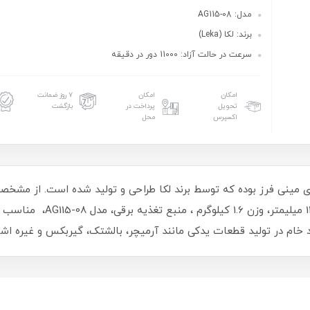
مدل: AG115-08
برند: لکا (Leka)
سرعت در حالت آزاد: 11000 دور در دقیقه
امکان
امکان
۷ روز ضمانت
تحویل
پرداخت در
بازگشت
اکسپرس
محل
در حالت آزاد 11000 دور در دقی
 خام در تولید قطعات یدکی مانند آرمیچر، بالشتک، گیربکس و غیره اشار