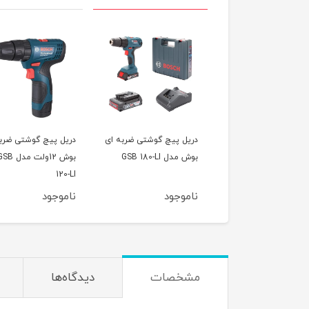
 مستقیم بوش
دريل پيچ گوشتی ضربه ای
دريل پیچ گوشتی ضرب
30000 دور مدل GGS 28
بوش مدل GSB 180-LI
بوش 12ولت مدل B
120-LI
وجود
ناموجود
ناموجود
مشخصات
دیدگاه‌ها