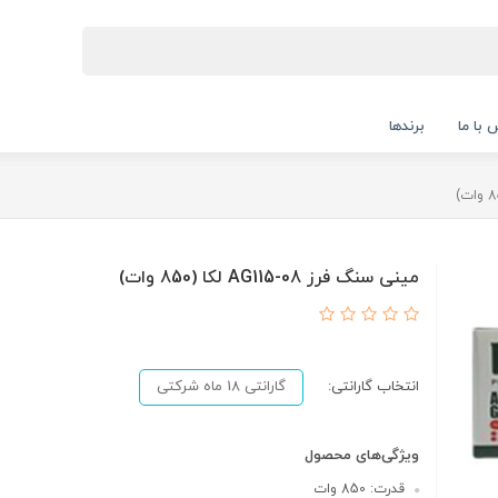
 با ما
برندها
مینی سنگ فرز AG115-08 لکا (850 وات)
انتخاب گارانتی:
گارانتی 18 ماه شرکتی
ویژگی‌های محصول
قدرت: 850 وات