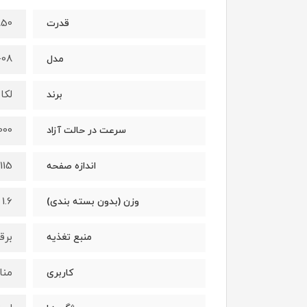
850 و
قدرت
-08
مدل
لکا (ka
برند
11000 دور در
سرعت در حالت آزاد
115 میلیمتر
اندازه صفحه
1.6 کیلوگرم
وزن (بدون بسته بندی)
برق
منبع تغذیه
منا
کاربری