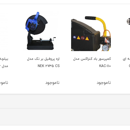
ه ای
کمپرسور باد کنزاکس مدل
اره پروفیل بر نک مدل
بیلچه 
GS
KAC-110
NEK 2735 CS
مدل ZSB-1006
ناموجود
ناموجود
ناموج