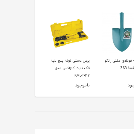
فولادی مقنی زانکو
پرس دستی لوله پنج لایه
متر 5.5 متری آروا مدل
فک ثابت کنزاکس مدل
4611
KML-1632
ود
ناموجود
ناموجود