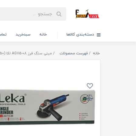
دسته‌بندی کالاها
خانه
سبدخرید
تماس
خانه
فهرست محصولات
مینی سنگ فرز AG115-08 لکا (850 وات)