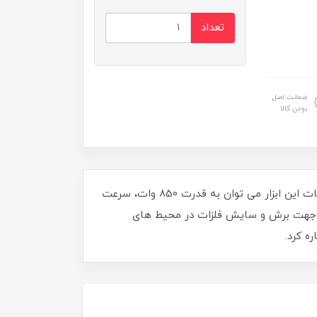
تعداد
ضمانت اصل
بودن کالا
مینی سنگ فرز AG115-08 لکا یکی از انواع کاربردی مینی فرز بوده که توسط برند لکا طراحی و تولید شده است. از مشخصات این ابزار می توان به قدرت 850 وات، سرعت
قه، اندازه صفحه 115 میلیمتر، وزن 1.6 کیلوگرم ، منبع تغذیه برقی، مدل AG115-08، مناسب جهت برش و سایش فلزات در محیط های
ه کرد.