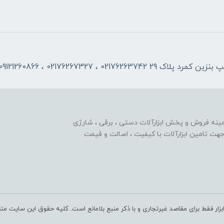
0217 ، 02176267327 ، 09121260866
زمینه فروش و پخش ابزارآلات دستی ، برقی ، شارژی
هت تامین ابزارآلات با کیفیت ، اصالت و قیمت
بزار فقط برای مقاصد غیرتجاری و با ذکر منبع بلامانع است. کلیه حقوق این سایت متع