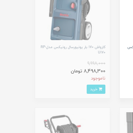
وات رونیکس
کارواش 170 بار یونیورسال رونیکس مدلRP-
U170
9,998,000
8,498,300 تومان
ناموجود
خرید