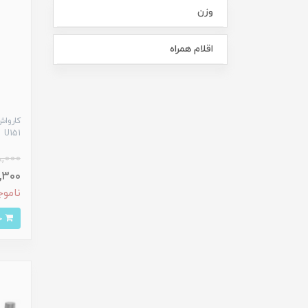
وزن
اقلام همراه
U151
,000
73,300
ناموج
خرید