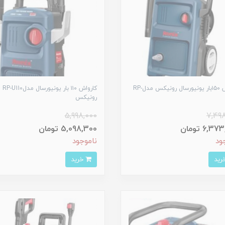
کارواش ۱۵۰بار یونیورسال رونیکس مدلRP-
کارواش ۱۱۰ بار یونیورسال مدلRP-U110
رونیکس
5,998,000
7,498
6,3 تومان
5,098,300 تومان
ود
ناموجود
خرید