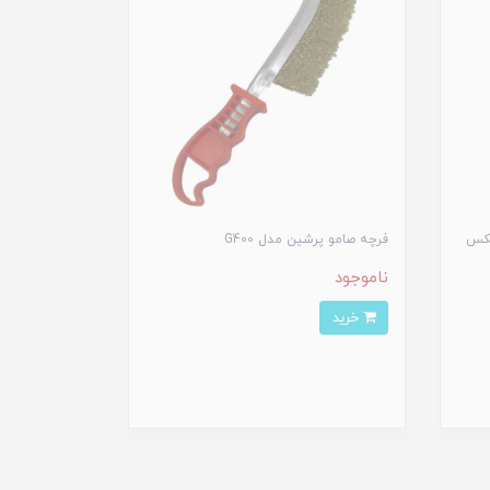
 وات رونیکس
فرچه صامو پرشین مدل G400
ناموجود
خرید