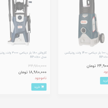
کارواش 100 بار دینامی 1400 وات رونیکس
کارواش 180 بار دینامی 3000
مدل RP-0180
24, تومان
34,980,000
ود
18,980,000 تومان
ناموجود
خرید