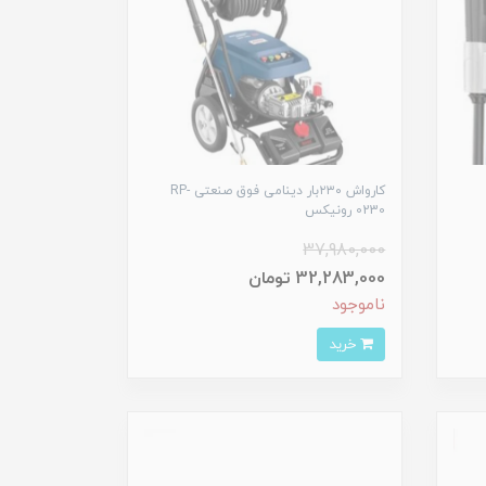
کارواش ۲۳۰بار دینامی فوق صنعتی RP-
0230 رونیکس
37,980,000
32,283,000 تومان
ناموجود
خرید