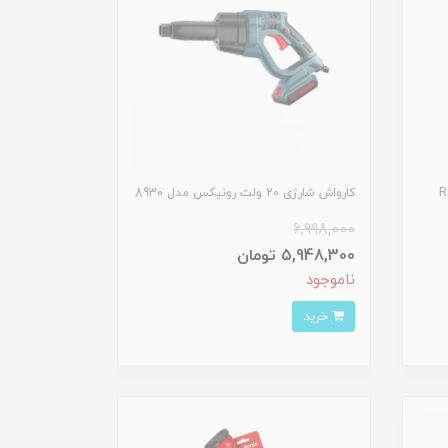
نامی رونیکس مدلRP-
کارواش شارژی 20 ولت رونیکس مدل 8930
6,998,000
5,948,300 تومان
ناموجود
خرید