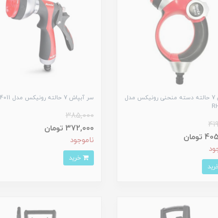
آبپاش 7 حالته دسته منحنی رونیکس مدل
سر آبپاش 7 حالته رونیکس مدل RH-4011
RH
385,000
41
372,000 تومان
 تومان
ناموجود
ود
خرید