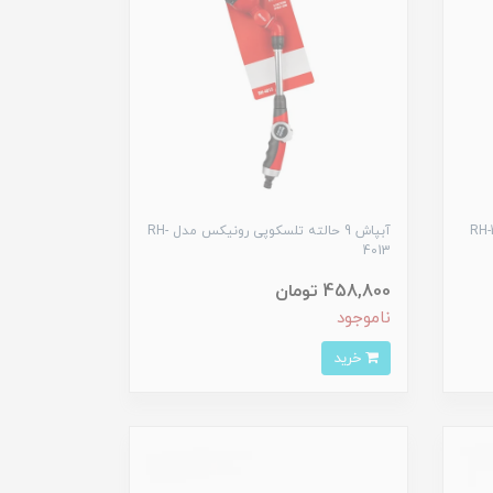
آبپاش 9 حالته تلسکوپی رونیکس مدل RH-
4013
458,800 تومان
ناموجود
خرید