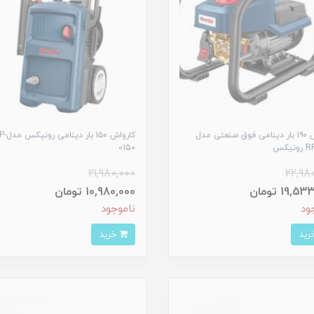
کارواش ۱۹۰ بار دینامی فوق صنعتی مدل
کارواش ۱۵۰ بار دی
نیکس
0150
21,980,000
22,98
19, تومان
10,980,000 تومان
ود
ناموجود
خرید