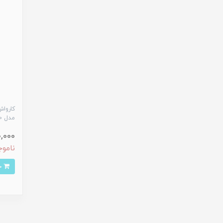
مدل RP-0100
900,000
ناموج
خرید