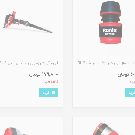
تصال رونیکس 1/2 اینچ RH-4015
فواره آبپاش زمینی رونیکس مدل RH-4014
مان
179,800 تومان
ود
ناموجود
خرید