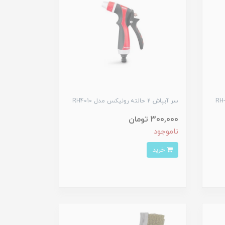
سر آبپاش 2 حالته رونیکس مدل RH4010
300,000 تومان
ناموجود
خرید