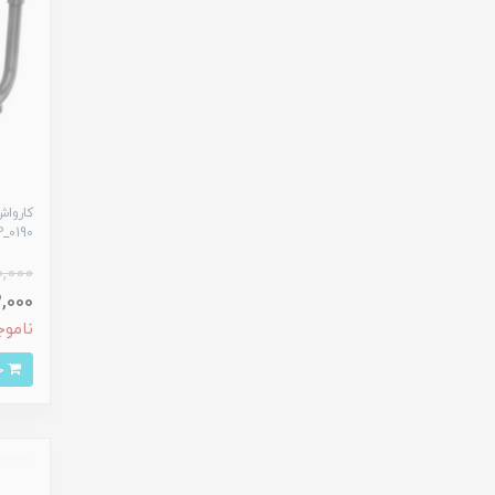
RP_0190 رو
0,000
533,000
ناموج
خرید