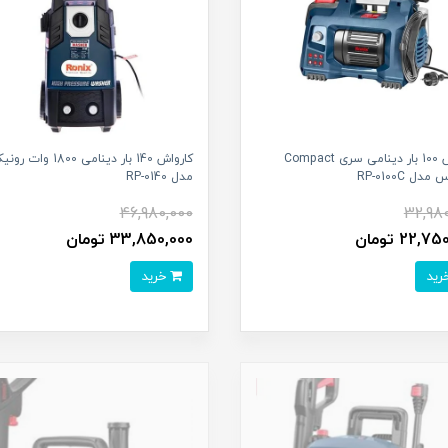
کارواش 100 بار دینامی سری Compact
کارواش 140 بار دینامی 1800 
دل RP-0100C
مدل RP-0140
46,980,000
32,98
22, تومان
33,850,000 تومان
خرید