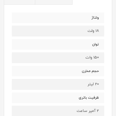
ولتاژ
18 ولت
توان
150 وات
حجم مخزن
20 لیتر
ظرفیت باتری
2 آمپر ساعت