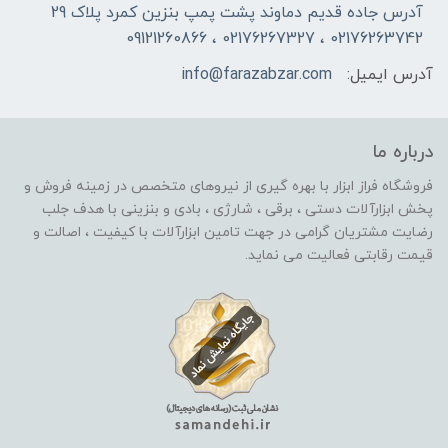
آدرس جاده قدیم دماوند پشت پمپ بنزین کمرد پلاک 29
02176263742 ، 02176267327 ، 09121260866
آدرس ایمیل:
info@farazabzar.com
درباره ما
فروشگاه فراز ابزار با بهره گیری از نیروهای متخصص در زمینه فروش و
پخش ابزارآلات دستی ، برقی ، شارژی ، بادی و بنزینی با هدف جلب
رضایت مشتریان گرامی در جهت تامین ابزارآلات با کیفیت ، اصالت و
قیمت رقابتی فعالیت می نماید.