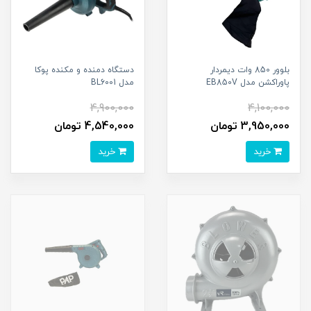
بلوور 850 وات دیمردار
دستگاه دمنده و مکنده پوکا
پاوراکشن مدل EB850V
مدل BL6001
4,900,000
4,100,000
3,950,000 تومان
4,540,000 تومان
خرید
خرید