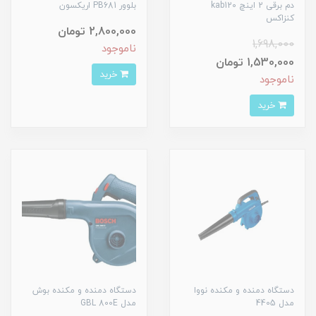
دم برقی 2 اینچ kab120
بلوور PB681 اریکسون
کنزاکس
2,800,000 تومان
1,698,000
ناموجود
1,530,000 تومان
خرید
ناموجود
خرید
دستگاه دمنده و مکنده نووا
دستگاه دمنده و مکنده بوش
مدل 4405
مدل GBL 800E