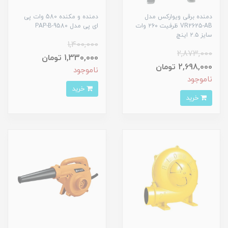
دمنده برقی ویوارکس مدل
دمنده و مکنده 580 وات پی
VR2625-AB ظرفیت ۲۶۰ وات
ای پی مدل PAP-B-9580
سایز ۲.۵ اینچ
1,400,000
2,873,000
1,330,000 تومان
2,698,000 تومان
ناموجود
ناموجود
خرید
خرید